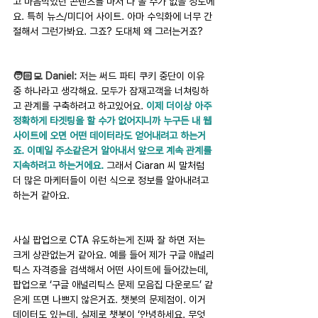
고 마음먹었던 콘텐츠를 마저 다 볼 수가 없을 정도에
요. 특히 뉴스/미디어 사이트. 아마 수익화에 너무 간
절해서 그런가봐요. 그죠? 도대체 왜 그러는거죠?
🧑🏻‍💻 Daniel:
 저는 써드 파티 쿠키 중단이 이유 
중 하나라고 생각해요. 모두가 잠재고객을 너쳐링하
고 관계를 구축하려고 하고있어요. 
이제 더이상 아주 
정확하게 타겟팅을 할 수가 없어지니까 누구든 내 웹
사이트에 오면 어떤 데이터라도 얻어내려고 하는거
죠. 이메일 주소같은거 알아내서 앞으로 계속 관계를 
지속하려고 하는거에요. 
그래서 Ciaran 씨 말처럼 
더 많은 마케터들이 이런 식으로 정보를 알아내려고 
하는거 같아요.
사실 팝업으로 CTA 유도하는게 진짜 잘 하면 저는 
크게 상관없는거 같아요. 예를 들어 제가 구글 애널리
틱스 자격증을 검색해서 어떤 사이트에 들어갔는데, 
팝업으로 ‘구글 애널리틱스 문제 모음집 다운로드’ 같
은게 뜨면 나쁘지 않은거죠. 챗봇의 문제점이. 이거 
데이터도 있는데. 실제로 챗봇이 ‘안녕하세요. 무엇