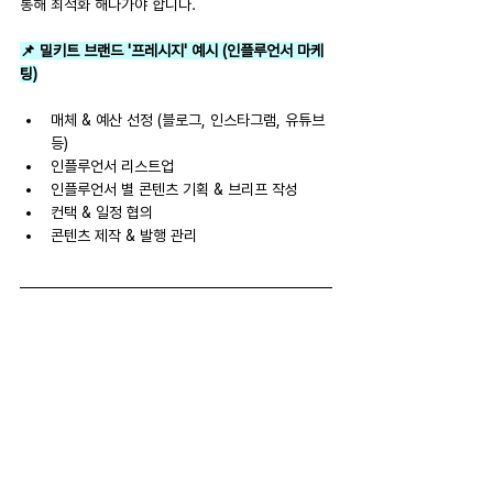
통해 최적화 해나가야 합니다.
📌 밀키트 브랜드 '프레시지' 예시 (인플루언서 마케
팅)
매체 & 예산 선정 (블로그, 인스타그램, 유튜브 
등)
인플루언서 리스트업
인플루언서 별 콘텐츠 기획 & 브리프 작성
컨택 & 일정 협의
콘텐츠 제작 & 발행 관리
📊 질문, 데이터 기반 의사결정의 출발점
전략을 실행으로 옮기는 과정에 들어선 후에는 데이
터를 통해 어떤 마케팅 채널이나 메시지가 효과적이
고 어떤 부분에서 개선이 필요한지를 파악할 차례인
데요. 
주기적으로 성과 지표를 분석하고, 이를 바탕으
로 전략을 조정해나가는 과정은 마케팅 성과와 효율